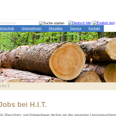
lztechnik
Unternehmen
Aktuelles
Service
Kontakt
 H.I.T.
Jobs bei H.I.T.
Als Maschinen- und Anlagenbauer decken wir den gesamten Leistungsumfang