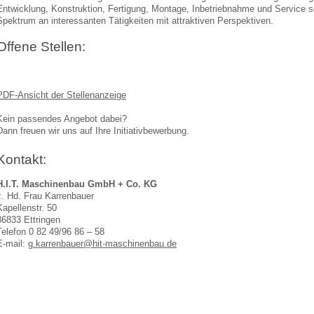
Entwicklung, Konstruktion, Fertigung, Montage, Inbetriebnahme und Service sel
Spektrum an interessanten Tätigkeiten mit attraktiven Perspektiven.
Offene Stellen:
PDF-Ansicht der Stellenanzeige
Kein passendes Angebot dabei?
Dann freuen wir uns auf Ihre Initiativbewerbung.
Kontakt:
H.I.T. Maschinenbau GmbH + Co. KG
z. Hd. Frau Karrenbauer
Kapellenstr. 50
86833 Ettringen
Telefon 0 82 49/96 86 – 58
E-mail:
g.karrenbauer@hit-maschinenbau.de