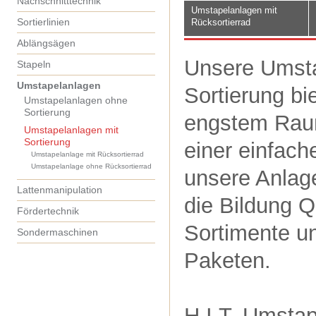
Nachschnitttechnik
Umstapelanlagen mit
Sortierlinien
Rücksortierrad
Ablängsägen
Unsere Umsta
Stapeln
Umstapelanlagen
Sortierung bie
Umstapelanlagen ohne
Sortierung
engstem Raum
Umstapelanlagen mit
Sortierung
einer einfac
Umstapelanlage mit Rücksortierrad
Umstapelanlage ohne Rücksortierrad
unsere Anlag
Lattenmanipulation
die Bildung Q
Fördertechnik
Sortimente u
Sondermaschinen
Paketen.
H.I.T. Umstap