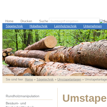
Home
Drucken
Suche
Sägetechnik
Hobeltechnik
Leimholztechnik
Unternehmen
Sie sind hier:
Home
»
Sägetechnik
»
Umstapelanlagen
» Umstapelanlagen
Umstapel
Rundholzmanipulation
Besäum- und