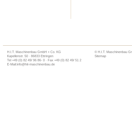
H.I.T. Maschinenbau GmbH + Co. KG
© H.I.T. Maschinenbau 
Kapellenstr. 50 · 86833 Ettringen
Sitemap
Tel +49 (0) 82 49/ 96 86- 0 · Fax +49 (0) 82 49/ 51 2
E-Mail:
info@hit-maschinenbau.de