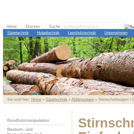
Home
Drucken
Suche
Sägetechnik
Hobeltechnik
Leimholztechnik
Unternehmen
Sie sind hier:
Home
»
Sägetechnik
»
Ablängsägen
» Stirnschnittsägen /
Stirnsch
Rundholzmanipulation
Besäum- und