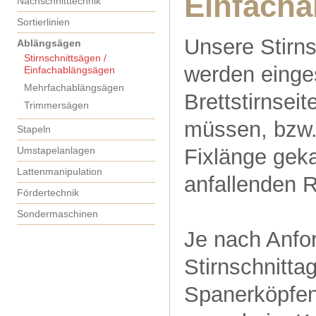
Einfach
Nachschnitttechnik
Sortierlinien
Unsere Stirn
Ablängsägen
Stirnschnittsägen /
werden einge
Einfachablängsägen
Mehrfachablängsägen
Brettstirnsei
Trimmersägen
müssen, bzw. 
Stapeln
Umstapelanlagen
Fixlänge gek
Lattenmanipulation
anfallenden R
Fördertechnik
Sondermaschinen
Je nach Anfor
Stirnschnitta
Spanerköpfen 