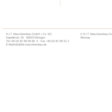
H.I.T. Maschinenbau GmbH + Co. KG
© H.I.T. Maschinenbau 
Kapellenstr. 50 · 86833 Ettringen
Sitemap
Tel +49 (0) 82 49/ 96 86- 0 · Fax +49 (0) 82 49/ 51 2
E-Mail:
info@hit-maschinenbau.de