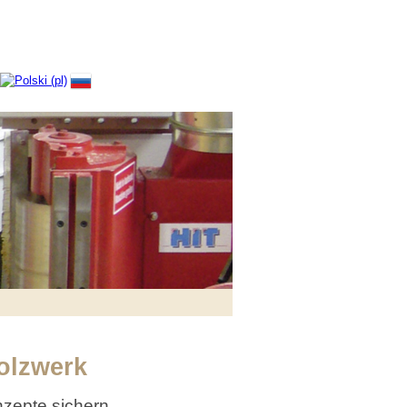
holzwerk
zepte sichern