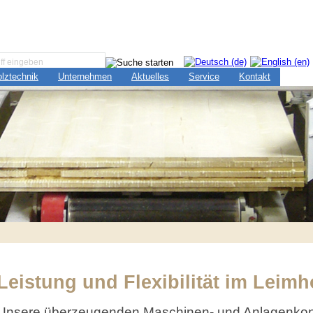
lztechnik
Unternehmen
Aktuelles
Service
Kontakt
Leistung und Flexibilität im Leim
Unsere überzeugenden Maschinen- und Anlagenkon