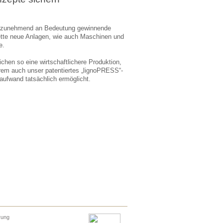
und zunehmend an Bedeutung gewinnende
mplette neue Anlagen, wie auch Maschinen und
e.
ichen so eine wirtschaftlichere Produktion,
erem auch unser patentiertes „lignoPRESS“-
fwand tatsächlich ermöglicht.
rung