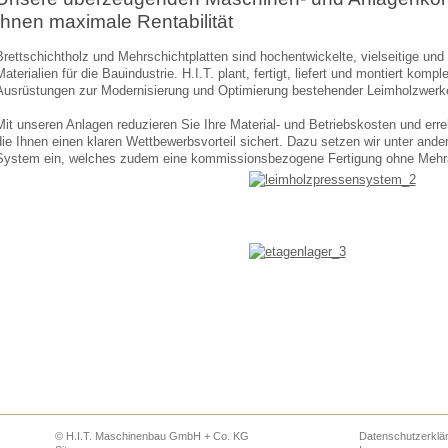
Ihnen maximale Rentabilität
Brettschichtholz und Mehrschichtplatten sind hochentwickelte, vielseitige 
Materialien für die Bauindustrie. H.I.T. plant, fertigt, liefert und montiert ko
Ausrüstungen zur Modernisierung und Optimierung bestehender Leimholzwerk
Mit unseren Anlagen reduzieren Sie Ihre Material- und Betriebskosten und erre
die Ihnen einen klaren Wettbewerbsvorteil sichert. Dazu setzen wir unter and
System ein, welches zudem eine kommissionsbezogene Fertigung ohne Mehrau
© H.I.T. Maschinenbau GmbH + Co. KG
Datenschutzerklä