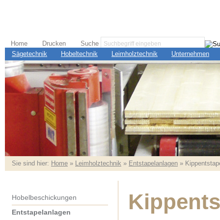
Home
Drucken
Suche
Sägetechnik
Hobeltechnik
Leimholztechnik
Unternehmen
Sie sind hier:
Home
»
Leimholztechnik
»
Entstapelanlagen
» Kippentstap
Kippent
Hobelbeschickungen
Entstapelanlagen