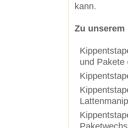
kann.
Zu unserem 
Kippentstap
und Pakete 
Kippentstap
Kippentstap
Lattenmanip
Kippentstap
Paketwechse