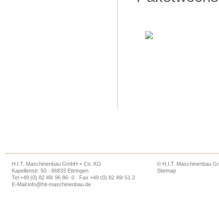
H.I.T. Maschinenbau GmbH + Co. KG
© H.I.T. Maschinenbau 
Kapellenstr. 50 · 86833 Ettringen
Sitemap
Tel +49 (0) 82 49/ 96 86- 0 · Fax +49 (0) 82 49/ 51 2
E-Mail:
info@hit-maschinenbau.de