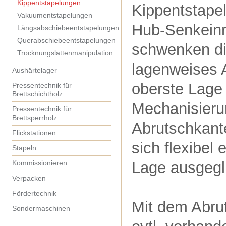
Kippentstapelungen
Kippentstape
Vakuumentstapelungen
Hub-Senkeinr
Längsabschiebeentstapelungen
Querabschiebeentstapelungen
schwenken di
Trocknungslattenmanipulation
lagenweises 
Aushärtelager
oberste Lage
Pressentechnik für
Brettschichtholz
Mechanisieru
Pressentechnik für
Brettsperrholz
Abrutschkante
Flickstationen
sich flexibel
Stapeln
Kommissionieren
Lage ausgegl
Verpacken
Fördertechnik
Mit dem Abrut
Sondermaschinen