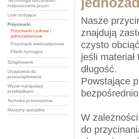
jednoza
Technologia obrzynania i
rozpuszczania pryzm
Linie sortujące
Nasze przyci
Przycinarki
znajdują zast
Przycinarki czołowe i
jednozadaniowe
czysto obciąć
Przycinarki wielozadaniowe
Pilarki trymujące
jeśli materia
Sztaplowanie
długość.
Urządzenia do
przesztaplowania
Powstające pr
Węzeł manipulacji
bezpośrednio
przekładkami
Technika przenoszenia
Maszyny specjalne
W zależnośc
do przycinani