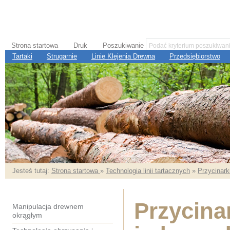
Strona startowa
Druk
Poszukiwanie
Tartaki
Strugarnie
Linie Klejenia Drewna
Przedsiębiorstwo
Jesteś tutaj:
Strona startowa
»
Technologia linii tartacznych
»
Przycinark
Przycina
Manipulacja drewnem
okrągłym