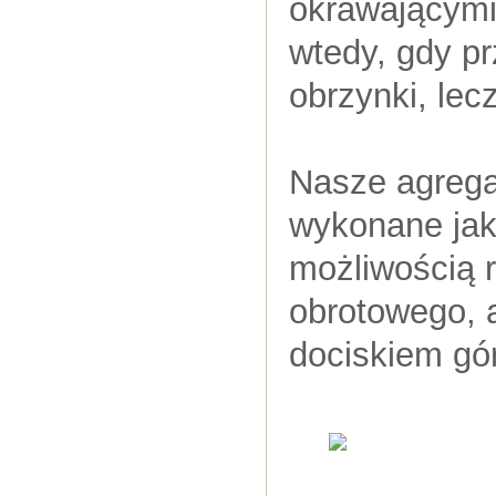
okrawającymi.
wtedy, gdy p
obrzynki, lecz
Nasze agrega
wykonane jak
możliwością r
obrotowego, 
dociskiem gó