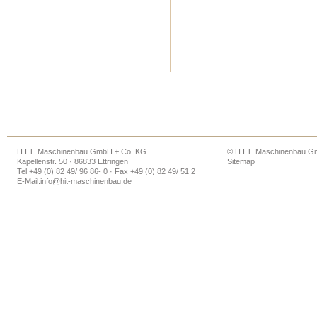
H.I.T. Maschinenbau GmbH + Co. KG
© H.I.T. Maschinenbau 
Kapellenstr. 50 · 86833 Ettringen
Sitemap
Tel +49 (0) 82 49/ 96 86- 0 · Fax +49 (0) 82 49/ 51 2
E-Mail:
info@hit-maschinenbau.de