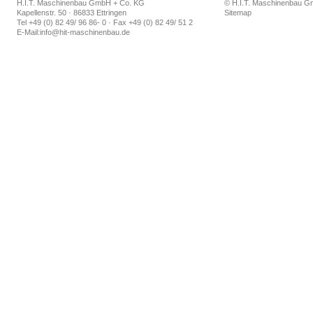
H.I.T. Maschinenbau GmbH + Co. KG
© H.I.T. Maschinenbau 
Kapellenstr. 50 · 86833 Ettringen
Sitemap
Tel +49 (0) 82 49/ 96 86- 0 · Fax +49 (0) 82 49/ 51 2
E-Mail:
info@hit-maschinenbau.de