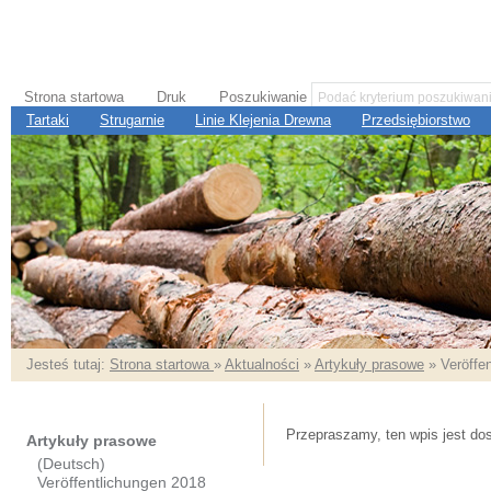
Strona startowa
Druk
Poszukiwanie
Tartaki
Strugarnie
Linie Klejenia Drewna
Przedsiębiorstwo
Jesteś tutaj:
Strona startowa
»
Aktualności
»
Artykuły prasowe
» Veröffe
Przepraszamy, ten wpis jest do
Artykuły prasowe
(Deutsch)
Veröffentlichungen 2018