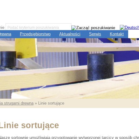
nie
 Drewna
Przedsiębiorstwo
Aktualności
Serwis
Kontakt
a strugarni drewna
» Linie sortujące
Linie sortujące
Nasze sortownie umożliwiają przygotowanie wytworzonej tarcicy w sposób ch