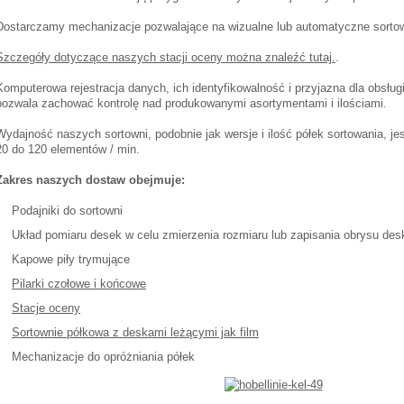
Dostarczamy mechanizacje pozwalające na wizualne lub automatyczne sortow
Szczegóły dotyczące naszych stacji oceny można znaleźć tutaj.
.
Komputerowa rejestracja danych, ich identyfikowalność i przyjazna dla obsług
pozwala zachować kontrolę nad produkowanymi asortymentami i ilościami.
Wydajność naszych sortowni, podobnie jak wersje i ilość półek sortowania, 
20 do 120 elementów / min.
Zakres naszych dostaw obejmuje:
Podajniki do sortowni
Układ pomiaru desek w celu zmierzenia rozmiaru lub zapisania obrysu des
Kapowe piły trymujące
Pilarki czołowe i końcowe
Stacje oceny
Sortownie półkowa z deskami leżącymi jak film
Mechanizacje do opróżniania półek