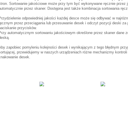
stron. Sortowanie jakościowe może przy tym być wykonywane ręcznie przez je
automatycznie przez skaner. Dostępna jest także kombinacja sortowania ręc
Przydzielenie odpowiedniej jakości każdej desce może się odbywać w najróżn
ręcznym przez przeciągania lub przesuwanie desek i odczyt pozycji deski za 
naciskanie przycisków.
Przy automatycznym sortowaniu jakościowym określone przez skaner dane zo
deską.
Aby zapobiec pomyleniu kolejności desek i wynikającym z tego błędnym przyp
sortującej, przewidujemy w naszych urządzeniach różne mechanizmy kontroli 
znakowanie desek.