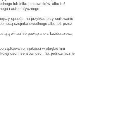
dnego lub kilku pracowników, albo też
znego i automatycznego.
iejszy sposób, na przykład przy sortowaniu
pomocą czujnika świetlnego albo też przez
stają wirtualnie powiązane z każdorazową
orządkowaniom jakości w obrębie linii
kolejności i sensowności, np. jednoznaczne