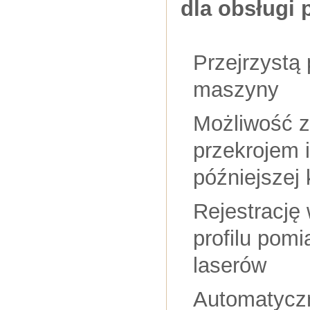
dla obsługi 
Przejrzystą 
maszyny
Możliwość za
przekrojem 
późniejszej 
Rejestrację
profilu pom
laserów
Automatyczn