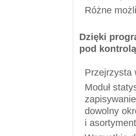
Różne możli
Dzięki prog
pod kontrolą
Przejrzysta 
Moduł staty
zapisywanie
dowolny okre
i asortymen