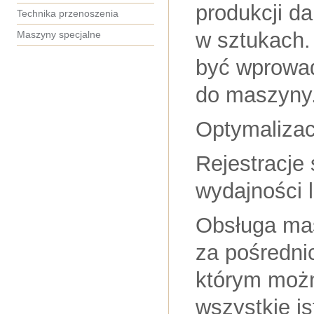
produkcji da
Technika przenoszenia
w sztukach.
Maszyny specjalne
być wprowad
do maszyny
Optymalizac
Rejestracje 
wydajności 
Obsługa mas
za pośredni
którym możn
wszystkie i