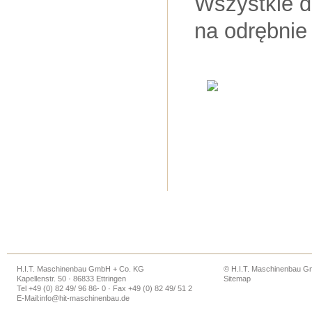
Wszystkie 
na odrębnie
H.I.T. Maschinenbau GmbH + Co. KG
© H.I.T. Maschinenbau 
Kapellenstr. 50 · 86833 Ettringen
Sitemap
Tel +49 (0) 82 49/ 96 86- 0 · Fax +49 (0) 82 49/ 51 2
E-Mail:
info@hit-maschinenbau.de