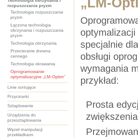
„LM-Opt
Technologia obrzynania i
rozpuszczania pryzm
Technologia rozpuszczania
pryzm
Oprogramowan
Łączona technologia
optymalizacj
obrzynania i rozpuszczania
pryzm
specjalnie dl
Technologia obrzynania
Przecieranie drewna
obsługi opro
cennego
Technologia okrawania
wymagania ma
Oprogramowanie
optymalizacyjne „LM-Optim”
przykład:
Linie sortujące
Przycinarki
Prosta edyc
Sztaplowanie
zwiększenia
Urządzenia do
przesztaplowania
Przejmowani
Węzeł manipulacji
przekładkami