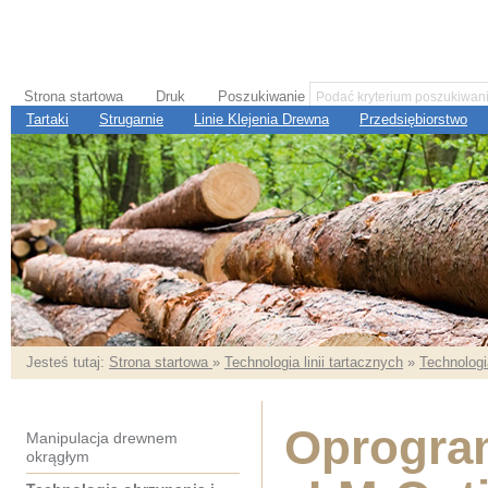
Strona startowa
Druk
Poszukiwanie
Tartaki
Strugarnie
Linie Klejenia Drewna
Przedsiębiorstwo
Jesteś tutaj:
Strona startowa
»
Technologia linii tartacznych
»
Technologi
Oprogra
Manipulacja drewnem
okrągłym