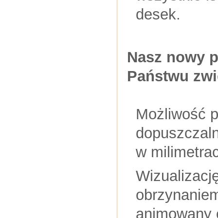
desek.
Nasz nowy p
Państwu zwi
Możliwość p
dopuszczaln
w milimetra
Wizualizacj
obrzynanie
animowany o