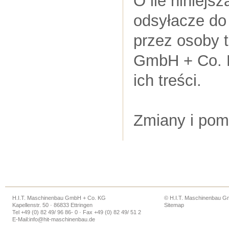
O ile niniejs
odsyłacze do
przez osoby t
GmbH + Co. K
ich treści.
Zmiany i pom
H.I.T. Maschinenbau GmbH + Co. KG
© H.I.T. Maschinenbau 
Kapellenstr. 50 · 86833 Ettringen
Sitemap
Tel +49 (0) 82 49/ 96 86- 0 · Fax +49 (0) 82 49/ 51 2
E-Mail:
info@hit-maschinenbau.de