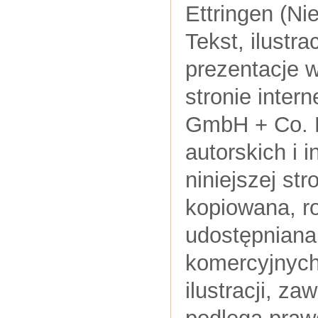
Ettringen (N
Tekst, ilustra
prezentacje 
stronie inter
GmbH + Co. K
autorskich i 
niniejszej st
kopiowana, r
udostępniana
komercyjnych
ilustracji, z