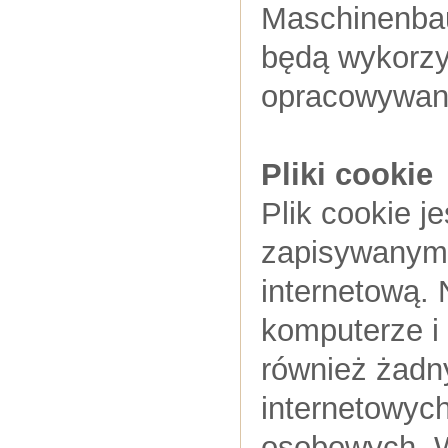
Maschinenba
będą wykorzy
opracowywani
Pliki cookie
Plik cookie j
zapisywanym 
internetową.
komputerze i 
również żadny
internetowyc
osobowych. W