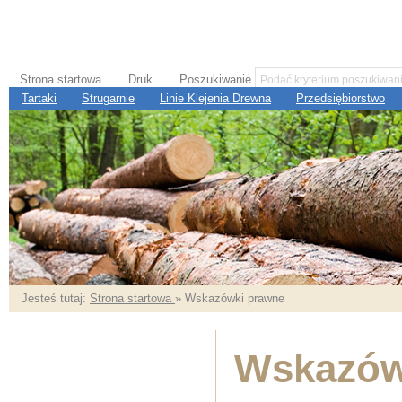
Strona startowa
Druk
Poszukiwanie
Tartaki
Strugarnie
Linie Klejenia Drewna
Przedsiębiorstwo
Jesteś tutaj:
Strona startowa
» Wskazówki prawne
Wskazów