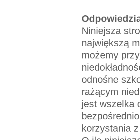
Odpowiedzia
Niniejsza str
największą m
możemy przyj
niedokładnośc
odnośne szkod
rażącym niedb
jest wszelka
bezpośrednio
korzystania z 