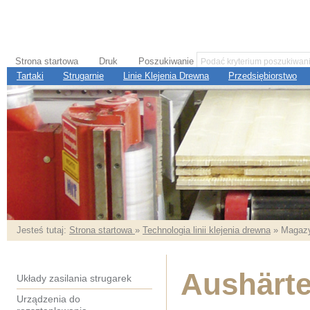
Strona startowa
Druk
Poszukiwanie
Tartaki
Strugarnie
Linie Klejenia Drewna
Przedsiębiorstwo
Jesteś tutaj:
Strona startowa
»
Technologia linii klejenia drewna
» Magazy
Aushärte
Układy zasilania strugarek
Urządzenia do