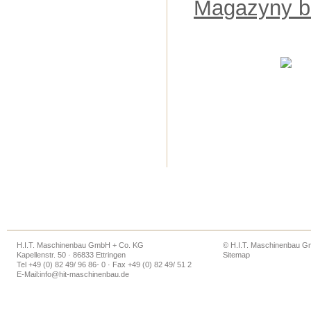
Magazyny b
H.I.T. Maschinenbau GmbH + Co. KG
© H.I.T. Maschinenbau 
Kapellenstr. 50 · 86833 Ettringen
Sitemap
Tel +49 (0) 82 49/ 96 86- 0 · Fax +49 (0) 82 49/ 51 2
E-Mail:
info@hit-maschinenbau.de