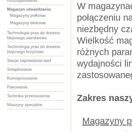
rozsztaplowania
W magazynach
Magazyn utwardzania
połączeniu n
Magazyny półkowe
Magazyny blokowe
niezbędny cz
Technologia pras do drewna
klejonego warstwowo
Wielkość mag
Technologia pras do drewna
różnych para
klejonego krzyżowo
Stacje zaprawiania wad
wydajności li
Sztaplowanie
zastosowanego
Komisjonowanie
Pakowanie
Zakres nasz
Technika przenoszenia
Maszyny specjalne
Magazyny p