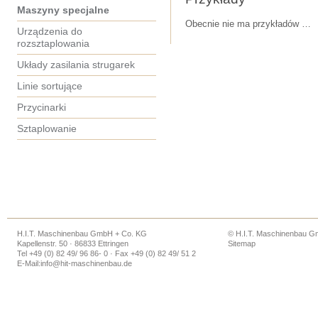
Maszyny specjalne
Obecnie nie ma przykładów …
Urządzenia do
rozsztaplowania
Układy zasilania strugarek
Linie sortujące
Przycinarki
Sztaplowanie
H.I.T. Maschinenbau GmbH + Co. KG
© H.I.T. Maschinenbau 
Kapellenstr. 50 · 86833 Ettringen
Sitemap
Tel +49 (0) 82 49/ 96 86- 0 · Fax +49 (0) 82 49/ 51 2
E-Mail:
info@hit-maschinenbau.de