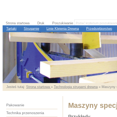
Strona startowa
Druk
Poszukiwanie
Tartaki
Strugarnie
Linie Klejenia Drewna
Przedsiębiorstwo
Jesteś tutaj:
Strona startowa
»
Technologia strugarni drewna
» Maszyny s
Maszyny spec
Pakowanie
Technika przenoszenia
Przykłady