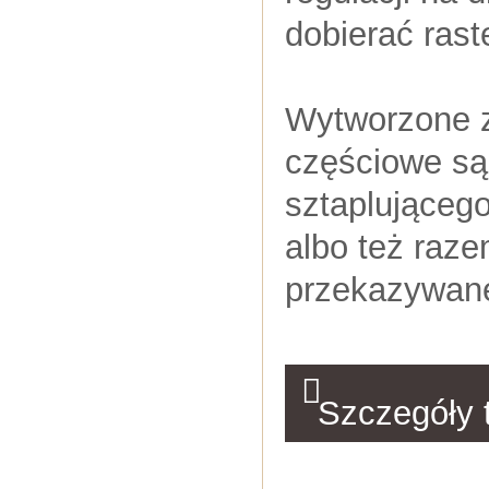
dobierać rast
Wytworzone z
częściowe są
sztaplującego
albo też raze
przekazywane
Szczegóły 