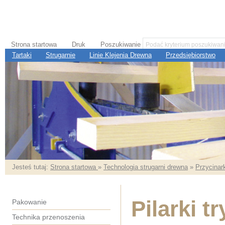
Strona startowa
Druk
Poszukiwanie
Tartaki
Strugarnie
Linie Klejenia Drewna
Przedsiębiorstwo
Jesteś tutaj:
Strona startowa
»
Technologia strugarni drewna
»
Przycinar
Pilarki t
Pakowanie
Technika przenoszenia