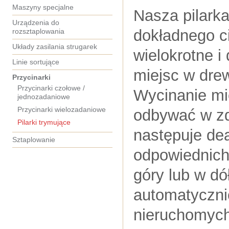
Maszyny specjalne
Nasza pilark
Urządzenia do
dokładnego ci
rozsztaplowania
Układy zasilania strugarek
wielokrotne i
Linie sortujące
miejsc w drewn
Przycinarki
Przycinarki czołowe /
Wycinanie mi
jednozadaniowe
Przycinarki wielozadaniowe
odbywać w zd
Pilarki trymujące
następuje de
Sztaplowanie
odpowiednich
góry lub w dó
automatyczn
nieruchomych 