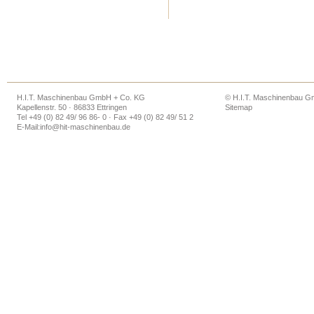
H.I.T. Maschinenbau GmbH + Co. KG
© H.I.T. Maschinenbau 
Kapellenstr. 50 · 86833 Ettringen
Sitemap
Tel +49 (0) 82 49/ 96 86- 0 · Fax +49 (0) 82 49/ 51 2
E-Mail:
info@hit-maschinenbau.de