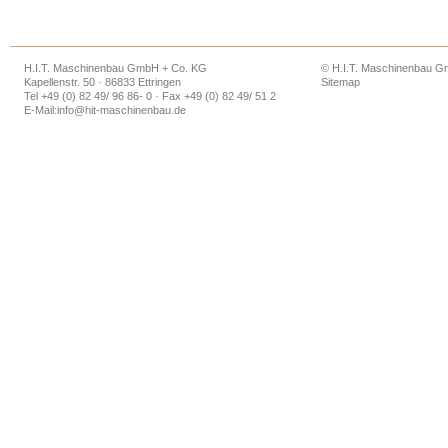
H.I.T. Maschinenbau GmbH + Co. KG
© H.I.T. Maschinenbau 
Kapellenstr. 50 · 86833 Ettringen
Sitemap
Tel +49 (0) 82 49/ 96 86- 0 · Fax +49 (0) 82 49/ 51 2
E-Mail:
info@hit-maschinenbau.de