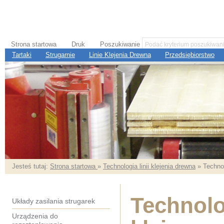
Strona startowa
Druk
Poszukiwanie
Tartaki
Strugarnie
Linie Klejenia Drewna
Przedsiębiorstwo
Jesteś tutaj:
Strona startowa
»
Technologia linii klejenia drewna
» Technol
Technolo
Układy zasilania strugarek
Urządzenia do