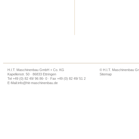
H.I.T. Maschinenbau GmbH + Co. KG
© H.I.T. Maschinenbau 
Kapellenstr. 50 · 86833 Ettringen
Sitemap
Tel +49 (0) 82 49/ 96 86- 0 · Fax +49 (0) 82 49/ 51 2
E-Mail:
info@hit-maschinenbau.de