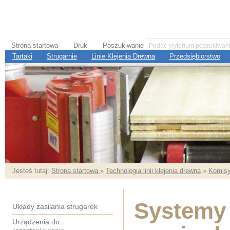
Strona startowa
Druk
Poszukiwanie
Tartaki
Strugarnie
Linie Klejenia Drewna
Przedsiębiorstwo
Jesteś tutaj:
Strona startowa
»
Technologia linii klejenia drewna
»
Komisj
Systemy 
Układy zasilania strugarek
Urządzenia do