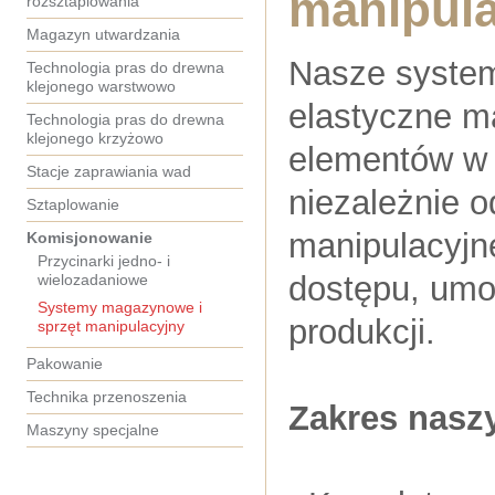
manipula
rozsztaplowania
Magazyn utwardzania
Nasze syste
Technologia pras do drewna
klejonego warstwowo
elastyczne m
Technologia pras do drewna
klejonego krzyżowo
elementów w t
Stacje zaprawiania wad
niezależnie o
Sztaplowanie
manipulacyjn
Komisjonowanie
Przycinarki jedno- i
dostępu, umoż
wielozadaniowe
Systemy magazynowe i
produkcji.
sprzęt manipulacyjny
Pakowanie
Technika przenoszenia
Zakres nasz
Maszyny specjalne