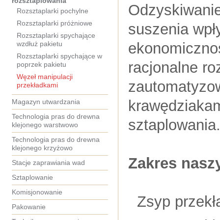
rozsztaplowania
Odzyskiwanie
Rozsztaplarki pochylne
Rozsztaplarki próżniowe
suszenia wpł
Rozsztaplarki spychające
wzdłuż pakietu
ekonomicznoś
Rozsztaplarki spychające w
racjonalne ro
poprzek pakietu
Węzeł manipulacji
zautomatyzow
przekładkami
krawędziakam
Magazyn utwardzania
Technologia pras do drewna
sztaplowania
klejonego warstwowo
Technologia pras do drewna
klejonego krzyżowo
Zakres nasz
Stacje zaprawiania wad
Sztaplowanie
Komisjonowanie
Zsyp przekł
Pakowanie