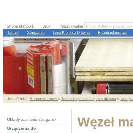
Strona startowa
Druk
Poszukiwanie
Tartaki
Strugarnie
Linie Klejenia Drewna
Przedsiębiorstwo
Jesteś tutaj:
Strona startowa
»
Technologia linii klejenia drewna
»
Urządz
Węzeł ma
Układy zasilania strugarek
Urządzenia do