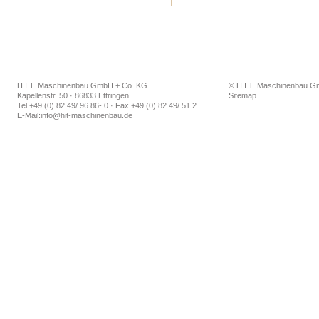
H.I.T. Maschinenbau GmbH + Co. KG
© H.I.T. Maschinenbau 
Kapellenstr. 50 · 86833 Ettringen
Sitemap
Tel +49 (0) 82 49/ 96 86- 0 · Fax +49 (0) 82 49/ 51 2
E-Mail:
info@hit-maschinenbau.de