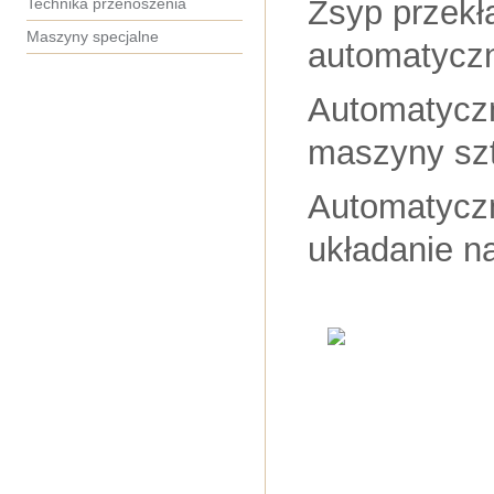
Zsyp przekł
Technika przenoszenia
Maszyny specjalne
automatyczn
Automatyczn
maszyny szt
Automatyczn
układanie n