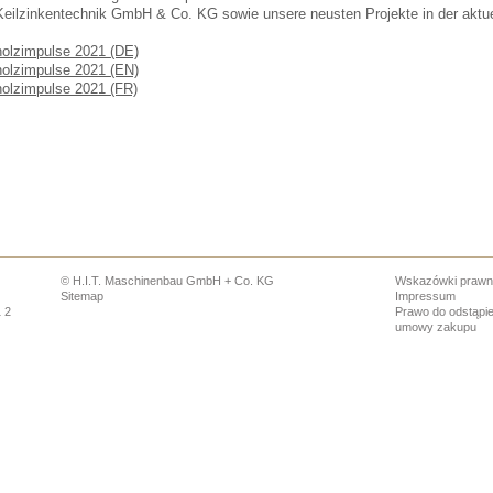
Keilzinkentechnik GmbH & Co. KG sowie unsere neusten Projekte in der aktue
holzimpulse 2021 (DE)
holzimpulse 2021 (EN)
holzimpulse 2021 (FR)
© H.I.T. Maschinenbau GmbH + Co. KG
Wskazówki praw
Sitemap
Impressum
1 2
Prawo do odstąpie
umowy zakupu