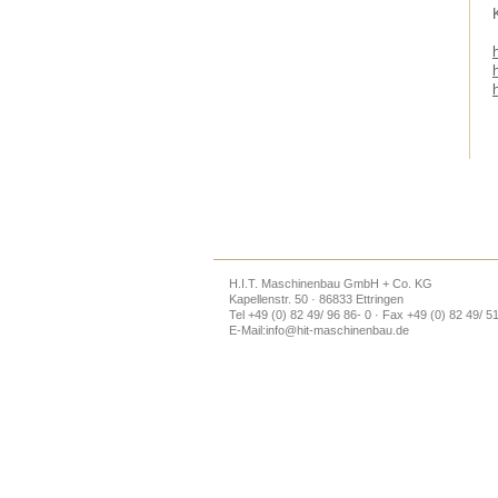
H.I.T. Maschinenbau GmbH + Co. KG
Kapellenstr. 50 · 86833 Ettringen
Tel +49 (0) 82 49/ 96 86- 0 · Fax +49 (0) 82 49/ 5
E-Mail:
info@hit-maschinenbau.de