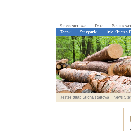
Strona startowa
Druk
Poszukiwa
Tartaki
Strugarnie
Linie Klejenia
Jesteś tutaj:
Strona startowa
»
News Star