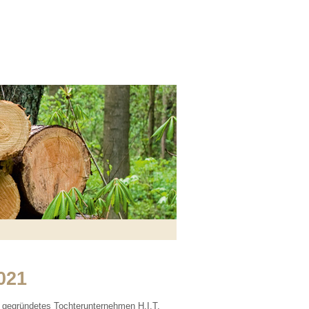
021
 gegründetes Tochterunternehmen H.I.T.